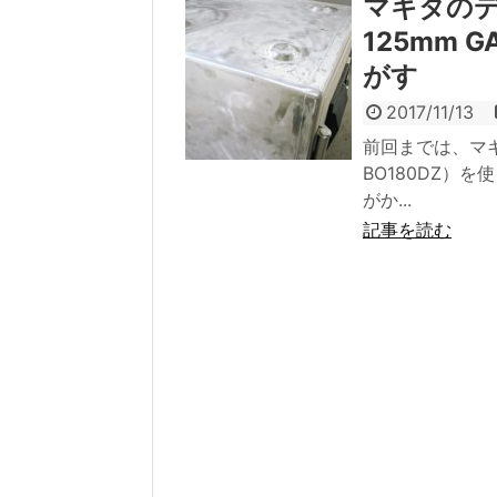
マキタのデ
125mm 
がす
2017/11/13
前回までは、マ
BO180DZ）
がか...
記事を読む