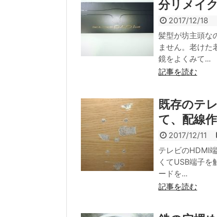
分リメイク
2017/12/18
髪型が坊主頭な
ません。老けた
鏡をよくみて...
記事を読む
既存のテ
て、配線
2017/12/11
テレビのHDMI
くてUSB端子
ードを...
記事を読む