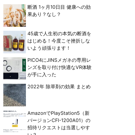
断酒 1ヶ月10日目 健康への効
果あり？なし？
45歳で人生初の本気の断酒を
はじめる！今度こそ挫折しな
いよう頑張ります！
PICO4にJINSメガネの専用レ
ンズを取り付け快適なVR体験
が手に入った
2022年 除草剤の効果 まとめ
AmazonでPlayStation5（新
バージョンCFI-1200A01）の
招待リクエストは当選しやす
い？