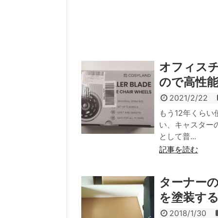
オフィス
ので高性
2021/2/22
もう12年くら
い、キャスター
として普...
記事を読む
ターナー
を塗装す
2018/1/30