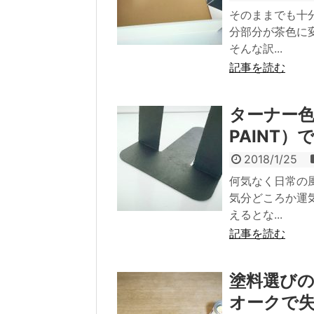
そのままでも十
分部分が茶色に
そんな訳...
記事を読む
ターナー色
PAINT
2018/1/25
何気なく日常の
気分どころか運
えるとな...
記事を読む
塗料選び
オークで