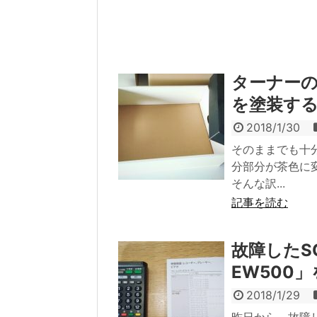
ターナー
を塗装す
2018/1/30
そのままでも十
分部分が茶色に
そんな訳...
記事を読む
故障したS
EW500
2018/1/29