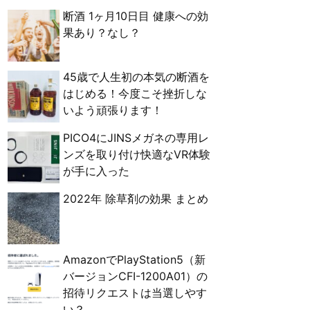
断酒 1ヶ月10日目 健康への効
果あり？なし？
45歳で人生初の本気の断酒を
はじめる！今度こそ挫折しな
いよう頑張ります！
PICO4にJINSメガネの専用レ
ンズを取り付け快適なVR体験
が手に入った
2022年 除草剤の効果 まとめ
AmazonでPlayStation5（新
バージョンCFI-1200A01）の
招待リクエストは当選しやす
い？