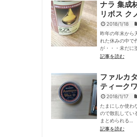
ナラ 集成
リボス ク
2018/1/18
昨年の年末から
れた休みの中で
が・・・未だに塗.
記事を読む
ファルカ
ティーク
2018/1/17
たまにしか使わ
ので散乱してい
まとめられる...
記事を読む