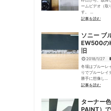
昨日から、故障し
ームビデオ（取
す。 ...
記事を読む
ソニー ブ
EW500
旧
2018/1/27
冬場はブルーレ
りでブルーレイ
勝手に想像し...
記事を読む
ターナー色
PAINT