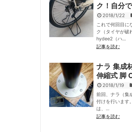
ク！自分
2018/1/22
これで何回目に
ク（タイヤが破
hydee2（ハ...
記事を読む
ナラ 集成
伸縮式 脚
2018/1/19
前回、ナラ（集
付けを行います。
は、...
記事を読む