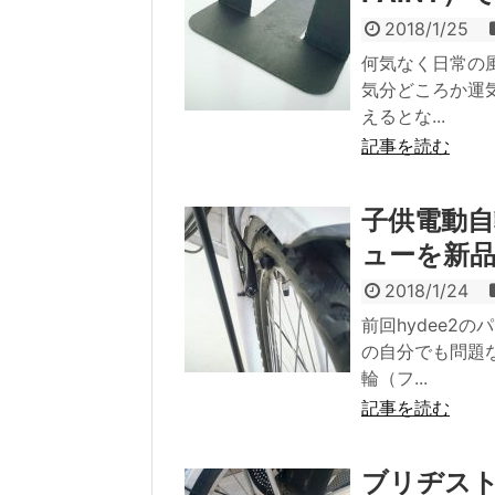
2018/1/25
何気なく日常の
気分どころか運
えるとな...
記事を読む
子供電動自
ューを新
2018/1/24
前回hydee2
の自分でも問題
輪（フ...
記事を読む
ブリヂスト