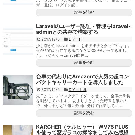
ポータルサイトの実現を目指しています。 前回でユー
ザー登録、ログイン認...
記事を読む
Laravelのユーザー認証・管理をlaravel-
adminとの共存で構築する
2017/12/6
DIY・IT
少し前からlaravel-adminをポチポチと触っています。
何がどのようにできるのか？大体が分かってきまし
た。（そもそもLaravel自体...
記事を読む
台車の代わりにAmazonで人気の超コン
パクトキャリーカートを購入しました
2017/12/5
DIY・工具
先日から、ディスクグライダーを使って、金庫の塗装
を剥がしています。 あまりまとまった時間も無いの
で、外、中など面毎に数日に分けて作業してい...
記事を読む
KARCHER（ケルヒャー） WV75 PLUS
を使って窓ガラスの掃除をしてみた感想