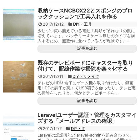
収納ケースNCBOX22とスポンジのブロ
ッククッションで工具入れを作る
2017/12/12
DIY・工具
少しづつ買い揃えている電動工具類がそれなりの数に
増えています。バッテリー＆ケース無しのタイプを購
入するため、無造作に並べているのが現状です。...
記事を読む
既存のテレビボードにキャスターを取り
付けて、配線作業や掃除を楽々化する
2017/12/11
DIY・リメイク
テレビのHDMI端子にゲーム機を取り付けたり、録画
用HDDの調子が悪くてUSB端子を触ったり、テレビ裏
の掃除をしたりと、何かとテレビボードを...
記事を読む
Laravelユーザー認証・管理をカスタマイ
ズする「メールアドレスの確認」
2017/12/7
DIY・IT
Laravelの認証機能とlaravel-adminを組み合わせて、