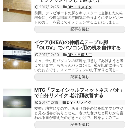
ーでプチリメイクしてみました
2017/12/25
DIY・リメイク
前回、テレビボードの脚をキャスターに交換したのを
機会に、今度は部屋の雰囲気に合うようにテレビボー
ドのカラーを変えてイメチェンすることにしまし...
記事を読む
イケア(IKEA)の伸縮式テーブル脚
「OLOV」でパソコン用の机を自作する
2017/12/20
DIY・日曜大工
近々、子供用パソコンの環境を用意してあげようと考
えています。もちろんパソコンは、私が以前に使って
いたお古です。スマートフォンのお下がりと同じ...
記事を読む
MTG「フェイシャルフィットネス パオ」
で自分リメイク 老け顔改善する
2017/12/18
DIY・リメイク
髪型が坊主頭なので、あまり自分の顔を鏡でマジマジ
と見る機会がありません。老けた老けたと周りから言
われる事が増えたのがきっかけで、鏡をよくみて...
記事を読む