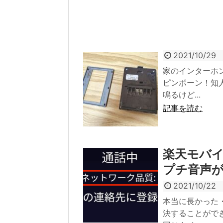
2021/10/29
家のインターホ
ピンポーン！知
鳴るけど...
記事を読む
楽天モバイ
プチ音声
2021/10/22
本当に長かった
決することがで