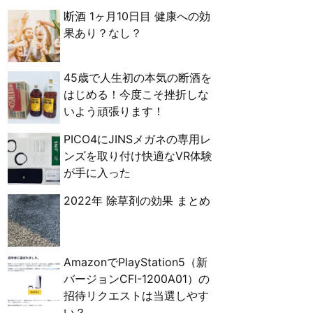
断酒 1ヶ月10日目 健康への効
果あり？なし？
45歳で人生初の本気の断酒を
はじめる！今度こそ挫折しな
いよう頑張ります！
PICO4にJINSメガネの専用レ
ンズを取り付け快適なVR体験
が手に入った
2022年 除草剤の効果 まとめ
AmazonでPlayStation5（新
バージョンCFI-1200A01）の
招待リクエストは当選しやす
い？