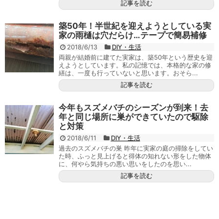
記事を読む
築50年！半世紀を迎えようとしている実
家の雨樋は穴だらけ…テープで簡易補修
2018/6/13
DIY・生活
両親が結婚前に建てた実家は、築50年という歴史を迎
えようとしています。私の記憶では、本格的な家の修
繕は、一度も行っていないと思います。おそら...
記事を読む
今年もスズメバチのシーズンが到来！去
年と同じ場所に巣ができていたので駆除
と対策
2018/6/11
DIY・生活
過去のスズメバチの巣 昨年に実家の庭の掃除をしてい
た時、ふっと見上げると得体の知れない形をした物体
に、何やら気持ちの悪い思いをしたのを思い...
記事を読む