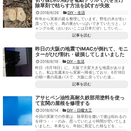
切り株(木の根)を電動ドリルで穴を空け
除草剤で枯らす方法を試すが失敗
2018/6/26
DIY・生活
昨年から実家の庭を整理しています。野生の木が生い
茂っていたり、鳥の巣がいっぱいできていたりと、ジ
ャングル化（おいおいここは日本だぜ）していた...
記事を読む
昨日の大阪の地震でiMACが倒れて、モニ
ターがひび割れ・破損してしまいました
2018/6/19
DIY・生活
昨日（6月18日）に、大阪で大変大きな地震がありま
した。私は先週末から実家へ帰省しており、6月18日
の朝一番の高速バスで、大阪に戻っていた途...
記事を読む
アサヒペン油性高耐久鉄部用塗料を使っ
て玄関の屋根を修理する
2018/6/14
DIY・日曜大工
今回の実家での作業は、除草剤を撒いて後は枯れるの
を待つ・・・のみ、思っていたより時間が空いてしま
いました。本来なら、年始に剪定した枝などを、...