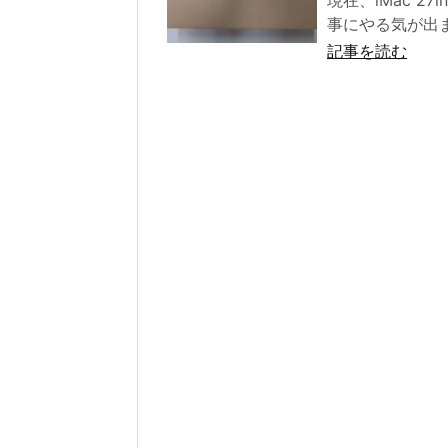
現在、iMac 2
事にやる気が出ま
記事を読む