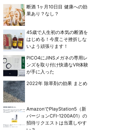
断酒 1ヶ月10日目 健康への効
果あり？なし？
45歳で人生初の本気の断酒を
はじめる！今度こそ挫折しな
いよう頑張ります！
PICO4にJINSメガネの専用レ
ンズを取り付け快適なVR体験
が手に入った
2022年 除草剤の効果 まとめ
AmazonでPlayStation5（新
バージョンCFI-1200A01）の
招待リクエストは当選しやす
い？