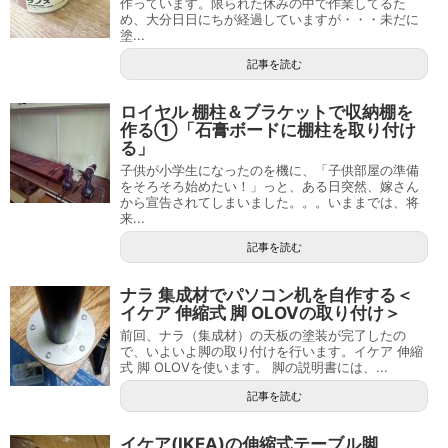
作っています。限られた休みの中で作業してるた
め、大分日日にちが経過していますが・・・未だに
塗...
記事を読む
ロイヤル 棚柱＆ブラケットで収納棚を
作る①「石膏ボードに棚柱を取り付け
る」
子供が小学生になったのを機に、「子供部屋の準備
をそろそろ始めたい！」っと、ある日突然、嫁さん
から宣告されてしまいました。。。いままでは、将
来...
記事を読む
ナラ 集成材でパソコン机を自作する＜
イケア 伸縮式 脚 OLOVの取り付け＞
前回、ナラ（集成材）の天板の塗装が完了したの
で、いよいよ脚の取り付けを行います。イケア 伸縮
式 脚 OLOVを使います。 脚の説明書には、...
記事を読む
イケア(IKEA)の伸縮式テーブル脚