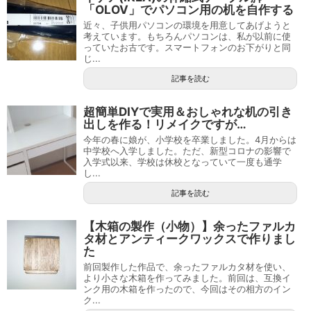
「OLOV」でパソコン用の机を自作する
近々、子供用パソコンの環境を用意してあげようと
考えています。もちろんパソコンは、私が以前に使
っていたお古です。スマートフォンのお下がりと同
じ...
記事を読む
超簡単DIYで実用＆おしゃれな机の引き
出しを作る！リメイクですが…
今年の春に娘が、小学校を卒業しました。4月からは
中学校へ入学しました。ただ、新型コロナの影響で
入学式以来、学校は休校となっていて一度も通学
し...
記事を読む
【木箱の製作（小物）】余ったファルカ
タ材とアンティークワックスで作りまし
た
前回製作した作品で、余ったファルカタ材を使い、
より小さな木箱を作ってみました。前回は、互換イ
ンク用の木箱を作ったので、今回はその相方のイン
ク...