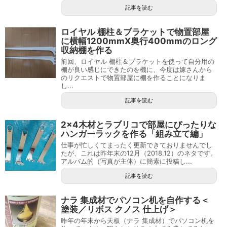
記事を読む
ロイヤル 棚柱＆ブラケットで物置部屋
に横幅1200mmX奥行400mmのロング
収納棚を作る
前回、ロイヤル 棚柱＆ブラケットを使って自分用の
棚が良い感じにできたのを機に、今度は嫁さんから
のリクエストで物置部屋に棚を作ることになりま
し...
記事を読む
2×4木材とラブリコで部屋にぴったりな
ハンガーラックを作る「組み立て編」
仕事が忙しくてまったく更新できておりませんでし
たが、これは昨年末の12月（2018.12）のネタです。
アルバム的（写真が主体）に簡素に投稿し...
記事を読む
ナラ 集成材でパソコン机を自作する＜
塗装／リボス クノス 仕上げ＞
昨年の年末から天板（ナラ 集成材）でパソコン机を