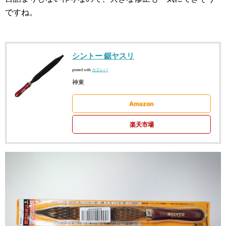
ですね。
シントー 鋸ヤスリ
カエレバ
posted with
神東
Amazon
楽天市場