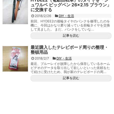
HYDEE2（電動自転車）のタイヤを「シ
ュワルベ ビッグベン 26×2.15 ブラウン」
に交換する
2018/2/26
DIY・生活
前回、HYDEE2の後輪タイヤのパンクを修理したのを
機に、今回はかなり磨り減っている前輪タイヤを交換
して見ました。 まだ、パンクをしていな...
記事を読む
最近購入したテレビボード周りの整理・
整頓用品
2018/2/7
DIY・生活
最近、ブルーレイが故障したから保存しているホーム
ビデオのデータを取り出して欲しいといった依頼をた
て続けに受けたため、我が家のテレビボードの周...
記事を読む