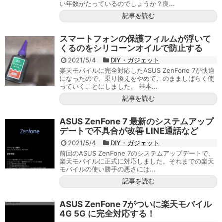
い年数がたっているのでしょうか？良...
記事を読む
スマートフォンの保護フィルムが浮いて
くるのをシリコーンオイルで防止する
2021/5/4
DIY・ガジェット
楽天モバイルに完全対応したASUS ZenFone 7が快適
になったので、乗り換えをやめてこのまましばらく使
っていくことにしました。 基本...
記事を読む
ASUS ZenFone 7 最新のシステムアップ
デートで不具合が改善 LINE通話など
2021/5/4
DIY・ガジェット
前回のASUS ZenFone 7のシステムアップデートで、
楽天モバイルに正式に対応しました。それまでの楽天
モバイルの使い勝手の悪さには...
記事を読む
ASUS ZenFone 7がついに楽天モバイル
4G 5G に完全対応する！