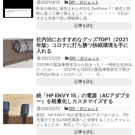
2021/4/15
DIY・ガジェット
昨年の秋頃に発売されたASUS ZenFone 7！発売と同
時に直ぐに乗り換えました！ が・・・！！！ それが
大きな失敗で長い間後悔し続...
記事を読む
社内泊におすすめなグッズTOP1（2021
年版）コロナに打ち勝つ快眠環境を手に
入れる
2021/2/25
DIY・ガジェット
2020年の緊急事態宣言から始まった！一時的な社内泊
だったが・・・2021年も2回目の緊急事態宣言で再び
社内泊が始まったのだった・・・ 今...
記事を読む
続「HP ENVY 15」の電源（ACアダプタ
ー）を軽量化しカスタマイズする
2021/2/12
DIY・ガジェット
前回、HP ENVY 15の充電をACアダプターから、PD
充電ができるUSB充電器へと交換することにチャレン
ジしましたが、対応していないとい...
記事を読む