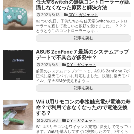
任天堂Switchの無線コントローラーが認
識しなくなった原因と解決方法
2021/5/13
DIY・ガジェット
￼ つい先日、子供たちから任天堂Switchのコントロ
ーラーを直して欲しいと依頼を受けました。 ？？？
とうとうこのコントローラーもキ...
記事を読む
ASUS ZenFone 7 最新のシステムアップ
デートで不具合が多発中？
2021/5/8
DIY・ガジェット
前回のシステムアップデートで、ASUS ZenFone 7が
正式に楽天モバイルに対応しました。快適に楽天モバ
イル、楽天SIMが使えるよう...
記事を読む
Wii U用リモコンの非接触充電が電池の寿
命？で利用できなくなったので電池交換
する？
2021/5/6
DIY・ガジェット
Wii Uのリモコンをワイヤレス充電に変更して使ってい
ます。WiiUを購入してすぐに交換したので、7年くら